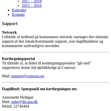
2017 – 2018
2015 – 2016
Kalender
Kontakt
Support
Netværk
I tilfælde af nedbrud på kommunens netværk varetages den tekniske
support af den lokale/kommunale support, som dagtilbuddene og
kommunerne sædvanligvis anvender.
Kortlægningsportal
Til tilfælde af, at linket til kortlægningsportalen ”går ned”
supporteres denne fejl øjeblikkeligt af Conexus.
Mail:
support@conexus.no
Dagtilbud: Spørgsmål om kortlægningen mv.
Annemette Helligsø
Mail:
anhe@ikl.aau.dk
Mobil: 22746464